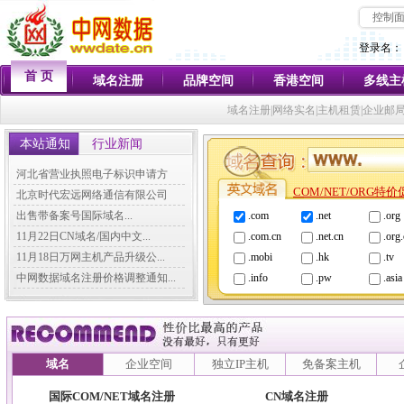
控制
登录名：
首 页
域名注册
品牌空间
香港空间
多线主
域名注册|网络实名|主机租赁|企业邮
本站通知
行业新闻
河北省营业执照电子标识申请方
COM/NET/ORG特
法...
北京时代宏远网络通信有限公司
各...
出售带备案号国际域名...
.com
.net
.org
11月22日CN域名/国内中文...
.com.cn
.net.cn
.org
11月18日万网主机产品升级公...
.mobi
.hk
.tv
中网数据域名注册价格调整通知...
.info
.pw
.asia
域名
企业空间
独立IP主机
免备案主机
国际COM/NET域名注册
CN域名注册