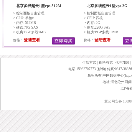
北京多线超云1型vps-512M
北京多线超云1型vps-2G
> 控制面板自主管理
> 控制面板自主管理
> CPU: 单核z
> CPU: 四核
> 内存: 512MB
> 内存: 2G
> 硬盘:70G SAS
> 硬盘:220G SAS
> 机房:BGP多线5MB
> 机房:BGP多线10MB
登陆查看
登陆查看
价格：
价格：
付款方式
|
价格总览
|
代理加盟
|
电话:15932707773 (移动) 传真:0317-38856
版权所有:中网数据中心(http://www.w
地址:河北沧州河间城
ICP备
冀公网安备 130984