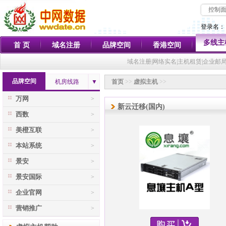
控制
登录名：
多线主
首 页
域名注册
品牌空间
香港空间
域名注册|网络实名|主机租赁|企业邮
品牌空间
机房线路
▼
首页
>>
虚拟主机
>>
万网
>
新云迁移(国内)
西数
>
美橙互联
>
本站系统
>
景安
>
景安国际
>
企业官网
>
营销推广
>