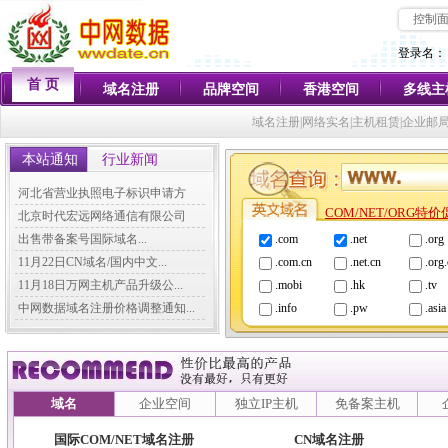
控制
登录名：
首 页
域名注册
品牌空间
香港空间
多线主
域名注册|网络实名|主机租赁|企业邮
本站通知
行业新闻
河北省营业执照电子标识申请方
COM/NET/ORG特
法...
北京时代宏远网络通信有限公司
各...
出售带备案号国际域名...
.com
.net
.org
11月22日CN域名/国内中文...
.com.cn
.net.cn
.org
11月18日万网主机产品升级公...
.mobi
.hk
.tv
中网数据域名注册价格调整通知...
.info
.pw
.asia
域名
企业空间
独立IP主机
免备案主机
国际COM/NET域名注册
CN域名注册