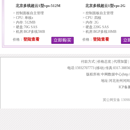
北京多线超云1型vps-512M
北京多线超云1型vps-2G
> 控制面板自主管理
> 控制面板自主管理
> CPU: 单核z
> CPU: 四核
> 内存: 512MB
> 内存: 2G
> 硬盘:70G SAS
> 硬盘:220G SAS
> 机房:BGP多线5MB
> 机房:BGP多线10MB
登陆查看
登陆查看
价格：
价格：
付款方式
|
价格总览
|
代理加盟
|
电话:15932707773 (移动) 传真:0317-38856
版权所有:中网数据中心(http://www.w
地址:河北沧州河间城
ICP备
冀公网安备 130984