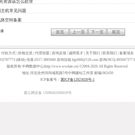
耗资源该怎么处理
拟主机常见问题
线路空间备案
记录
付款方式
|
价格总览
|
代理加盟
|
咨询反馈
|
诚聘英才
|
关于我们
|
联系我们
|
备案域名
32707773 (移动) 传真:0317-3885600 咨询信箱:hjjs666@126.com 咨询OICQ:495047377 6
版权所有:中网数据中心(http://www.wwdate.cn) ©2004-2026 All Rights Reserved.
地址:河北沧州河间城苑路5号中网建站工作室 邮编:062450
ICP备案号：
冀ICP备12023020号-1
冀公网安备 13098402000038号