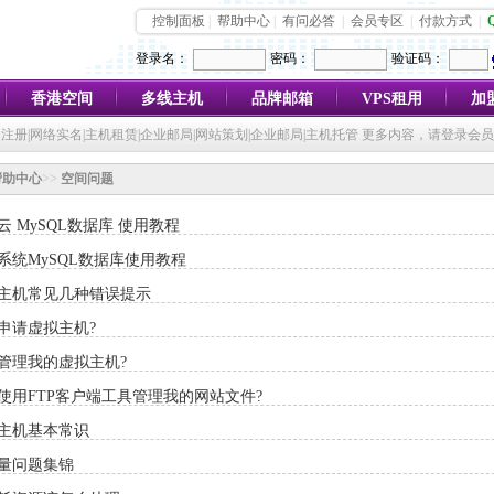
控制面板
|
帮助中心
|
有问必答
|
会员专区
|
付款方式
|
登录名：
密码：
验证码：
香港空间
多线主机
品牌邮箱
VPS租用
加
注册|网络实名|主机租赁|企业邮局|网站策划|企业邮局|主机托管 更多内容，请登录会
帮助中心
>>
空间问题
云 MySQL数据库 使用教程
系统MySQL数据库使用教程
主机常见几种错误提示
申请虚拟主机?
管理我的虚拟主机?
使用FTP客户端工具管理我的网站文件?
主机基本常识
量问题集锦