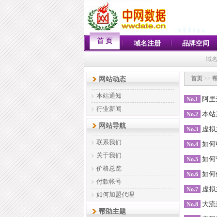
首 页
域名注册
品牌空间
域名
首页
>>
网站动态
本站通知
阿里
No.1
行业新闻
本站
No.2
网站导航
虚拟
No.3
联系我们
如何
No.4
关于我们
如何
No.5
价格总览
如何
No.6
付款帐号
虚拟
No.7
如何加盟代理
大流
No.8
帮助主题