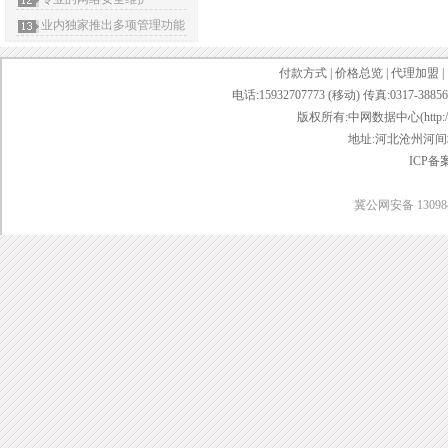
业内独家推出多项管理功能
付款方式
|
价格总览
|
代理加盟
|
电话:15932707773 (移动) 传真:0317-38856
版权所有:中网数据中心(http://www.w
地址:河北沧州河间城
ICP备
冀公网安备 130984