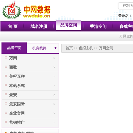
控制
登录名：
品牌空间
首 页
域名注册
香港空间
多线主
万网空间
品牌空间
机房线路
▼
首页
>>
虚拟主机
>>
万网空间
万网
>
西数
>
美橙互联
>
本站系统
>
景安
>
景安国际
>
企业官网
>
营销推广
>