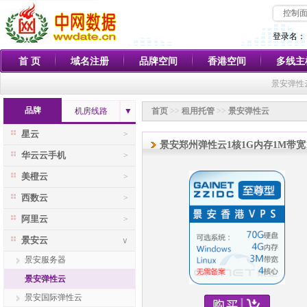
控制
登录名：
首 页
域名注册
品牌空间
香港空间
多线主
景安弹性
品牌
机房线路
▼
首页
>>
租用托管
>>
景安弹性云
星云
>
景安郑州弹性云1核1G内存1M带宽
华云云手机
>
美橙云
>
西数云
>
阿里云
>
景安云
∨
景安服务器
景安弹性云
景安国际弹性云