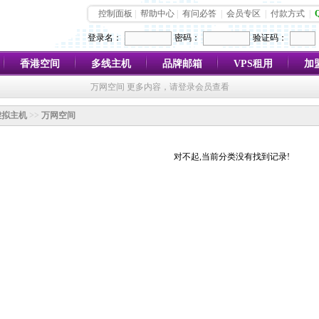
控制面板
|
帮助中心
|
有问必答
|
会员专区
|
付款方式
|
登录名：
密码：
验证码：
香港空间
多线主机
品牌邮箱
VPS租用
加
万网空间 更多内容，请登录会员查看
虚拟主机
>>
万网空间
对不起,当前分类没有找到记录!