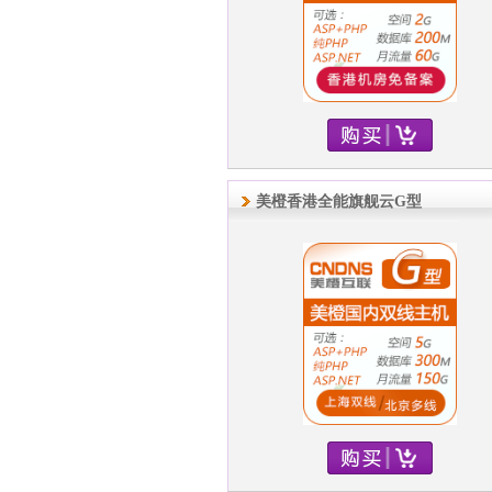
美橙香港全能旗舰云G型