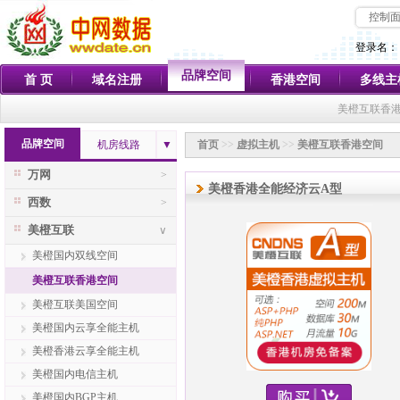
控制
登录名：
品牌空间
首 页
域名注册
香港空间
多线主
美橙互联香港
品牌空间
机房线路
▼
首页
>>
虚拟主机
>>
美橙互联香港空间
万网
>
美橙香港全能经济云A型
西数
>
美橙互联
∨
美橙国内双线空间
美橙互联香港空间
美橙互联美国空间
美橙国内云享全能主机
美橙香港云享全能主机
美橙国内电信主机
美橙国内BGP主机